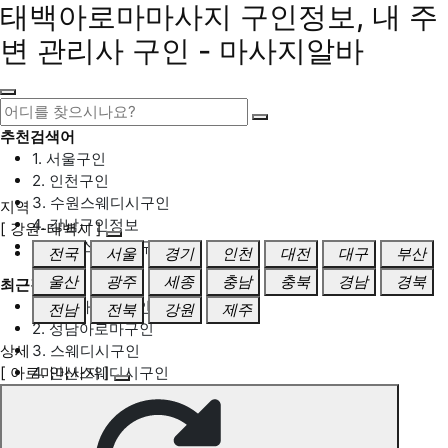
태백아로마마사지 구인정보, 내 주
변 관리사 구인 - 마사지알바
추천검색어
1. 서울구인
2. 인천구인
3. 수원스웨디시구인
지역
4. 강남구인정보
[ 강원-태백시 ]
5. 동탄스웨디시구인
전국
서울
경기
인천
대전
대구
부산
울산
광주
세종
충남
충북
경남
경북
최근검색어
1. 일산마사지구인
전남
전북
강원
제주
2. 성남아로마구인
상세
3. 스웨디시구인
[ 아로마마사지 ]
4. 안산스웨디시구인
5. 아로마구인