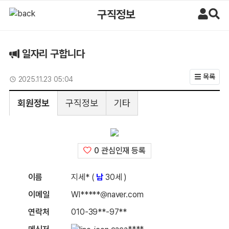
일자리 구합니다 > 구직정보 | 마사지알바
구직정보
일자리 구합니다
목록
업데이트일
2025.11.23 05:04
회원정보
구직정보
기타
0 관심인재 등록
이름
지세* (
남
30세 )
이메일
Wl*****@naver.com
연락처
010-39**-97**