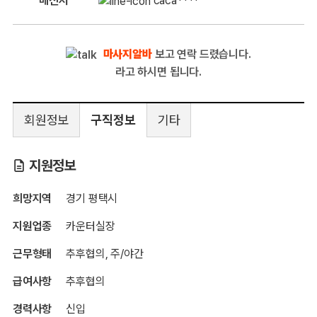
메신저
caca****
마사지알바
보고 연락 드렸습니다.
라고 하시면 됩니다.
회원정보
구직정보
기타
지원정보
희망지역
경기 평택시
지원업종
카운터실장
근무형태
추후협의, 주/야간
급여사항
추후협의
경력사항
신입