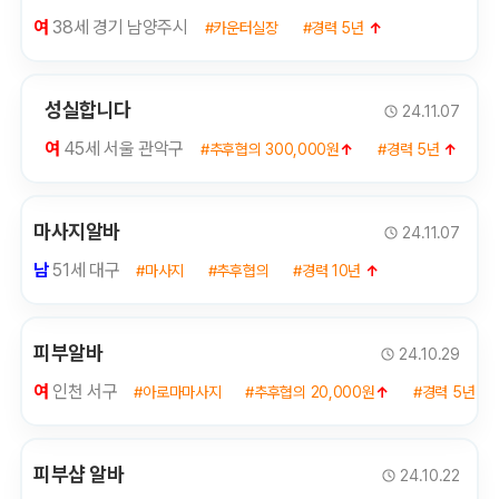
여
38세 경기 남양주시
#카운터실장
#경력 5년
↑
성실합니다
24.11.07
여
45세 서울 관악구
#추후협의 300,000원
↑
#경력 5년
↑
마사지알바
24.11.07
남
51세 대구
#마사지
#추후협의
#경력 10년
↑
피부알바
24.10.29
여
인천 서구
#아로마마사지
#추후협의 20,000원
↑
#경력 5년
↑
피부샵 알바
24.10.22