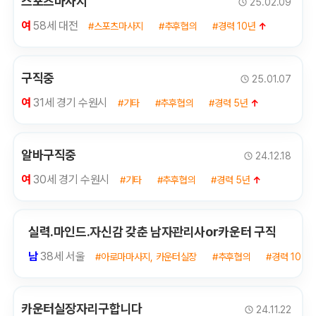
스포츠마사지
25.02.09
여
58세 대전
#스포츠마사지
#추후협의
#경력 10년
↑
구직중
25.01.07
여
31세 경기 수원시
#기타
#추후협의
#경력 5년
↑
알바구직중
24.12.18
여
30세 경기 수원시
#기타
#추후협의
#경력 5년
↑
실력.마인드.자신감 갖춘 남자관리사or카운터 구직
남
38세 서울
#아로마마사지, 카운터실장
#추후협의
#경력 10년
카운터실장자리구합니다
24.11.22