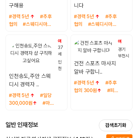
구해용
니다
#경력 5년
↑
#추후
#경력 5년
↑
#추후
협의
#스웨디시마사
협의
#스웨디시마사
지, 1인샵
지, 아로마마사지
여
여
37
경기
세
부천시
인
건전 스포츠 마사지
천
알바 구합니..
인천송도,주안 스웨
#경력 5년
↑
#추후
디시 경력자 ..
협의 300원
↑
#피부
#경력 5년
↑
#일당
관리, 체형다이어트
300,000원
↑
#마사
지, 마사지
일반 인재정보
검색초기화