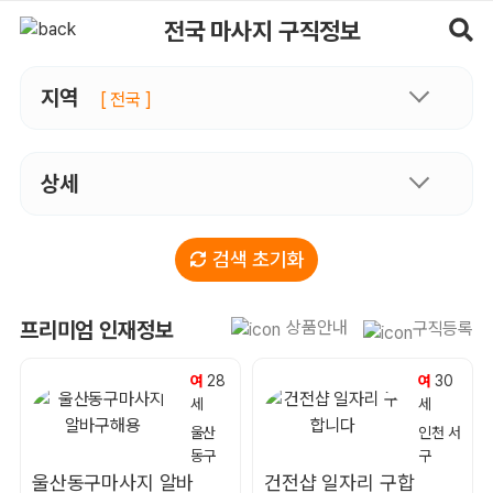
마사지 구직정보, 내 주변 구직자 정보 - 마사지알바
전국 마사지 구직정보
지역
[ 전국 ]
상세
검색 초기화
상품안내
프리미엄 인재정보
구직등록
여
28
여
30
세
세
울산
인천 서
동구
구
울산동구마사지 알바
건전샵 일자리 구합