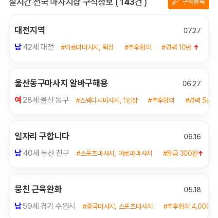
전체 목록
실시간 전국 마사지샵 구직정보
(
143
건 )
구직등록
대전지역
07.27
남
42세 대전
#아로마마사지, 왁싱
#추후협의
#경력 10년
↑
울산동구마사지 알바구해용
06.27
여
28세 울산 동구
#스웨디시마사지, 1인샵
#추후협의
#경력 5년
일자리 구합니다
06.16
남
40세 부산 진구
#스포츠마사지, 아로마마사지
#월급 300원
↑
뭉친 근육완화
05.18
남
59세 경기 수원시
#중국마사지, 스포츠마사지
#추후협의 4,000,