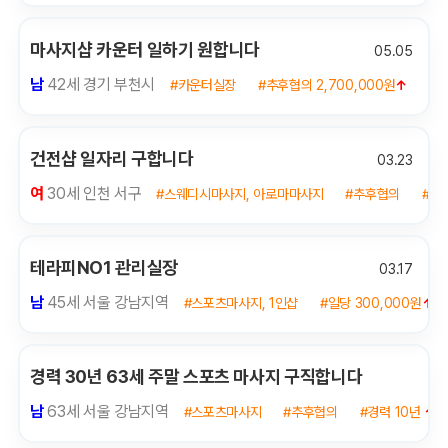
마사지샵 카운터 일하기 원합니다
05.05
남
42세 경기 부천시
#카운터실장
#추후협의 2,700,000원
↑
#
건전샵 일자리 구합니다
03.23
여
30세 인천 서구
#스웨디시마사지, 아로마마사지
#추후협의
#경
테라피NO1 관리실장
03.17
남
45세 서울 강남지역
#스포츠마사지, 1인샵
#일당 300,000원
↑
경력 30년 63세 주말 스포츠 마사지 구직합니다
남
63세 서울 강남지역
#스포츠마사지
#추후협의
#경력 10년
↑