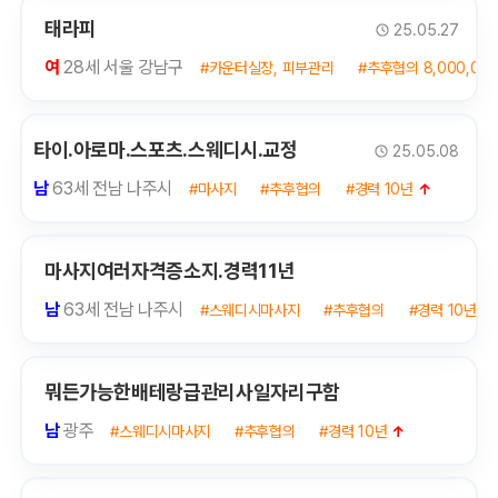
태라피
25.05.27
여
28세 서울 강남구
#카운터실장, 피부관리
#추후협의 8,000,00
타이.아로마.스포츠.스웨디시.교정
25.05.08
남
63세 전남 나주시
#마사지
#추후협의
#경력 10년
↑
마사지여러자격증소지.경력11년
남
63세 전남 나주시
#스웨디시마사지
#추후협의
#경력 10년
↑
뭐든가능한배테랑급관리사일자리구함
남
광주
#스웨디시마사지
#추후협의
#경력 10년
↑