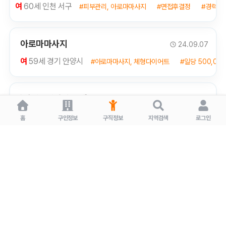
여
60세 인천 서구
#피부관리, 아로마마사지
#면접후결정
#경력 1
아로마마사지
24.09.07
여
59세 경기 안양시
#아로마마사지, 체형다이어트
#일당 500,00
마사지...일자리 구해요
24.08.06
여
50세 울산
#마사지
#추후협의
#경력 10년
↑
홈
구인정보
구직정보
지역검색
로그인
마사지샵 실장구직합니다
24.05.29
여
50세 울산 남구
#카운터실장
#면접후결정
#경력 5년
↑
남자 마사지 경력직
24.04.01