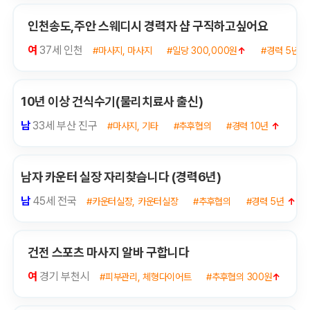
인천송도,주안 스웨디시 경력자 샵 구직하고싶어요
여
37세 인천
#마사지, 마사지
#일당 300,000원
↑
#경력 5년
10년 이상 건식수기(물리치료사 출신)
남
33세 부산 진구
#마사지, 기타
#추후협의
#경력 10년
↑
남자 카운터 실장 자리찾습니다 (경력6년)
남
45세 전국
#카운터실장, 카운터실장
#추후협의
#경력 5년
↑
건전 스포츠 마사지 알바 구합니다
여
경기 부천시
#피부관리, 체형다이어트
#추후협의 300원
↑
#경