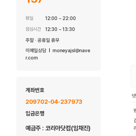
평일
12:00 ~ 22:00
점심시간
12:30 ~ 13:30
주말 · 공휴일 휴무
이메일상담
moneyajsl@nave
r.com
계좌번호
209702-04-237973
회
밤
입금은행
예금주 : 코리아닷컴(임채진)