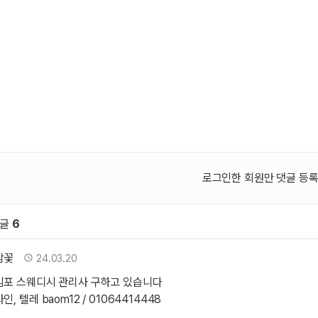
로그인한 회원만 댓글 등록
댓글
6
원 문의 및 댓글
꽃님의 댓글
작성자
작성일
밤꽃
24.03.20
김포 스웨디시 관리사 구하고 있습니다
라인, 텔레 baom12 / 01064414448