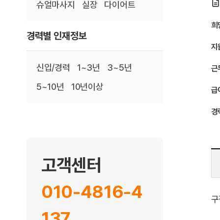
슈얼마사지
실장
다이어트
희
경력별 인재정보
지
신입/경력
1~3년
3~5년
근
5~10년
10년이상
급
경
고객센터
010-4816-4
구
137