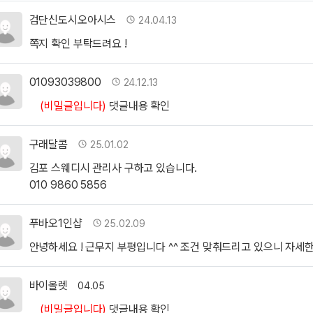
검단신도시오아시스님의 댓글
작성자
작성일
검단신도시오아시스
24.04.13
쪽지 확인 부탁드려요 !
01093039800님의 댓글
작성자
작성일
01093039800
24.12.13
(비밀글입니다)
댓글내용 확인
구래달콤님의 댓글
작성자
작성일
구래달콤
25.01.02
김포 스웨디시 관리사 구하고 있습니다.
010 9860 5856
푸바오1인샵님의 댓글
작성자
작성일
푸바오1인샵
25.02.09
안녕하세요 ! 근무지 부평입니다 ^^ 조건 맞춰드리고 있으니 자세한 대화 
바이올렛님의 댓글
작성자
작성일
바이올렛
04.05
(비밀글입니다)
댓글내용 확인