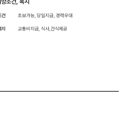
망조건, 복지
조건
초보가능, 당일지급, 경력우대
복지
교통비지급, 식사,간식제공