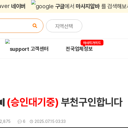
네이버
구글
에서
마사지알바
를 검색해보
지역선택
마사지가이드
고객센터
전국업체정보
(승인대기중)
부천구인합니다
조회
댓글
업데이트일
2,875
6
2025.07.15 03:33