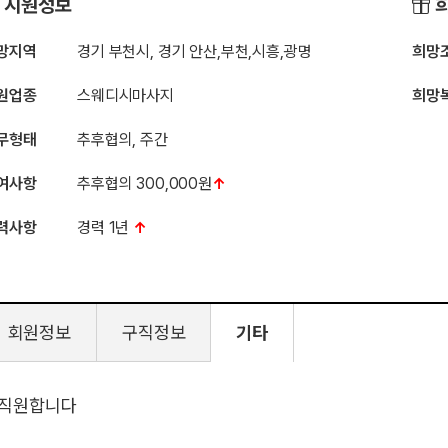
지원정보
희
망지역
경기 부천시, 경기 안산,부천,시흥,광명
희망
원업종
스웨디시마사지
희망
무형태
추후협의, 주간
여사항
추후협의 300,000원
↑
력사항
경력 1년
↑
회원정보
구직정보
기타
직원합니다