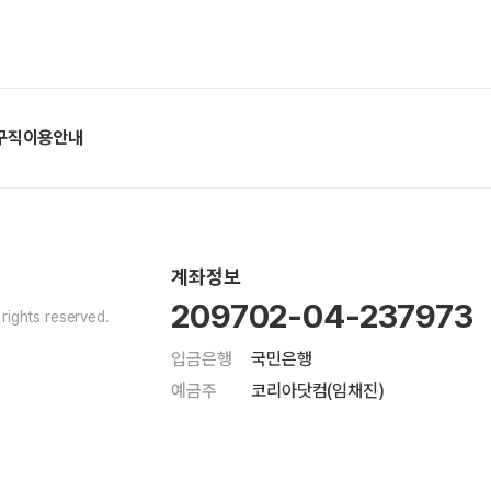
구직이용안내
계좌정보
209702-04-237973
ights reserved.
입금은행
국민은행
예금주
코리아닷컴(임채진)