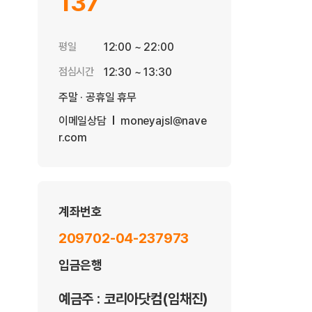
137
평일
12:00 ~ 22:00
점심시간
12:30 ~ 13:30
주말 · 공휴일 휴무
이메일상담
moneyajsl@nave
r.com
계좌번호
209702-04-237973
입금은행
예금주 : 코리아닷컴(임채진)