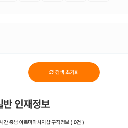
검색 초기화
일반 인재정보
전체 목록
시간 충남 아로마마사지샵 구직정보
(
0
건 )