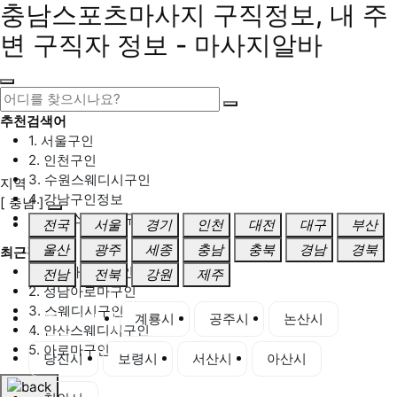
충남스포츠마사지 구직정보, 내 주
변 구직자 정보 - 마사지알바
추천검색어
1. 서울구인
2. 인천구인
3. 수원스웨디시구인
지역
4. 강남구인정보
[ 충남 ]
5. 동탄스웨디시구인
전국
서울
경기
인천
대전
대구
부산
울산
광주
세종
충남
충북
경남
경북
최근검색어
1. 일산마사지구인
전남
전북
강원
제주
2. 성남아로마구인
3. 스웨디시구인
충남 전체
계룡시
공주시
논산시
4. 안산스웨디시구인
5. 아로마구인
당진시
보령시
서산시
아산시