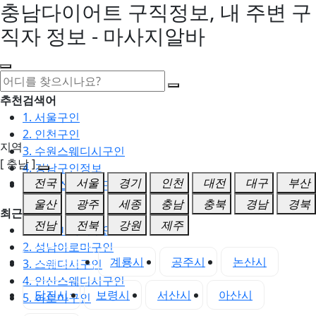
충남다이어트 구직정보, 내 주변 구
직자 정보 - 마사지알바
추천검색어
1. 서울구인
2. 인천구인
지역
3. 수원스웨디시구인
[ 충남 ]
4. 강남구인정보
전국
서울
경기
인천
대전
대구
부산
5. 동탄스웨디시구인
울산
광주
세종
충남
충북
경남
경북
최근검색어
전남
전북
강원
제주
1. 일산마사지구인
2. 성남아로마구인
충남 전체
계룡시
공주시
논산시
3. 스웨디시구인
4. 안산스웨디시구인
당진시
보령시
서산시
아산시
5. 아로마구인