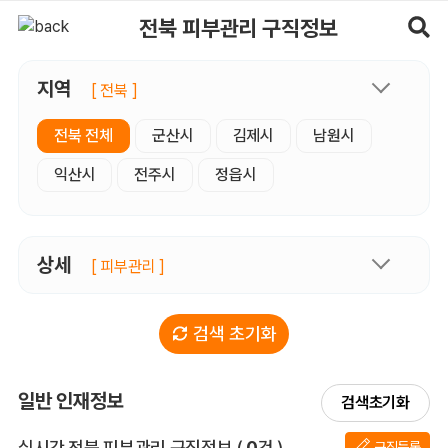
전북피부관리 구직정보, 내 주변 구직자 정보 - 마사지알바
전북 피부관리 구직정보
지역
[ 전북 ]
전북 전체
군산시
김제시
남원시
익산시
전주시
정읍시
상세
[ 피부관리 ]
검색 초기화
일반 인재정보
검색초기화
전체 목록
실시간 전북 피부관리 구직정보
(
0
건 )
구직등록