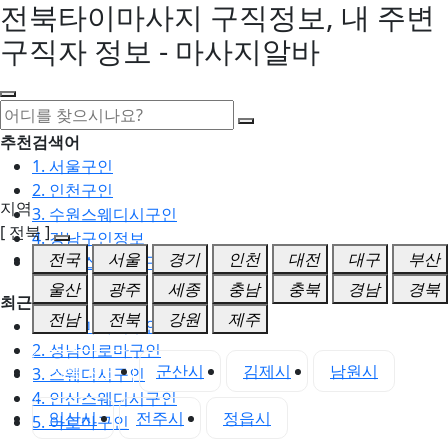
전북타이마사지 구직정보, 내 주변
구직자 정보 - 마사지알바
추천검색어
1. 서울구인
2. 인천구인
지역
3. 수원스웨디시구인
[ 전북 ]
4. 강남구인정보
전국
서울
경기
인천
대전
대구
부산
5. 동탄스웨디시구인
울산
광주
세종
충남
충북
경남
경북
최근검색어
전남
전북
강원
제주
1. 일산마사지구인
2. 성남아로마구인
전북 전체
군산시
김제시
남원시
3. 스웨디시구인
4. 안산스웨디시구인
익산시
전주시
정읍시
5. 아로마구인