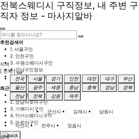
전북스웨디시 구직정보, 내 주변 구
직자 정보 - 마사지알바
추천검색어
1. 서울구인
2. 인천구인
3. 수원스웨디시구인
지역
4. 강남구인정보
[ 전북 ]
5. 동탄스웨디시구인
전국
서울
경기
인천
대전
대구
부산
울산
광주
세종
충남
충북
경남
경북
최근검색어
1. 일산마사지구인
전남
전북
강원
제주
2. 성남아로마구인
3. 스웨디시구인
전북 전체
군산시
김제시
남원시
4. 안산스웨디시구인
5. 아로마구인
익산시
전주시
정읍시
상세