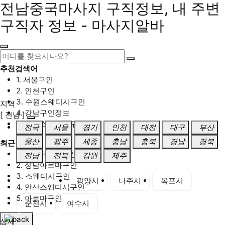
전남중국마사지 구직정보, 내 주변
구직자 정보 - 마사지알바
추천검색어
1. 서울구인
2. 인천구인
3. 수원스웨디시구인
지역
4. 강남구인정보
[ 전남 ]
5. 동탄스웨디시구인
전국
서울
경기
인천
대전
대구
부산
울산
광주
세종
충남
충북
경남
경북
최근검색어
1. 일산마사지구인
전남
전북
강원
제주
2. 성남아로마구인
3. 스웨디시구인
전남 전체
광양시
나주시
목포시
4. 안산스웨디시구인
5. 아로마구인
순천시
여수시
상세