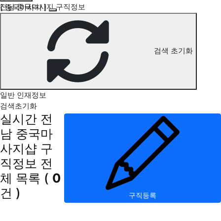
전남 중국마사지 구직정보
[ 중국마사지 ]
검색 초기화
일반 인재정보
검색초기화
실시간 전
남 중국마
사지샵 구
직정보
전
체 목록
(
0
건 )
구직등록