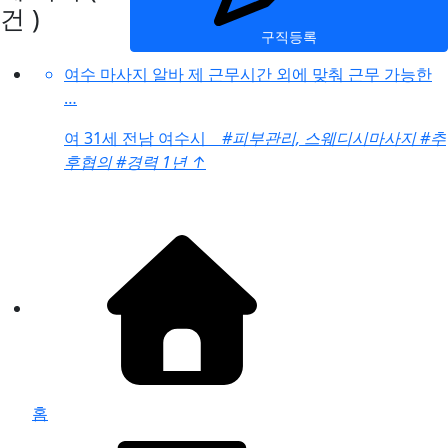
건 )
구직등록
여수 마사지 알바 제 근무시간 외에 맞춰 근무 가능한
…
여
31세 전남 여수시
#피부관리, 스웨디시마사지
#추
후협의
#경력 1년
↑
홈