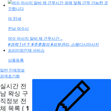
여
31세
전남 여수시
여수 마사지 알바 제 근무시간 ..
#경력 1년
↑
#추후협의
#피부관리, 스웨디시마사지
프리미엄인재 서비스
상품등록
일반 인재정보
검색초기화
실시간 전
남 왁싱 구
직정보
전
체 목록
(
1