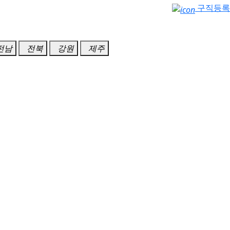
구직등록
전남
전북
강원
제주