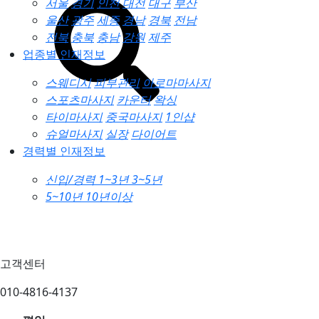
서울
경기
인천
대전
대구
부산
울산
광주
세종
경남
경북
전남
전북
충북
충남
강원
제주
업종별 인재정보
스웨디시
피부관리
아로마마사지
스포츠마사지
카운터
왁싱
타이마사지
중국마사지
1인샵
슈얼마사지
실장
다이어트
경력별 인재정보
신입/경력
1~3년
3~5년
5~10년
10년이상
고객센터
010-4816-4137