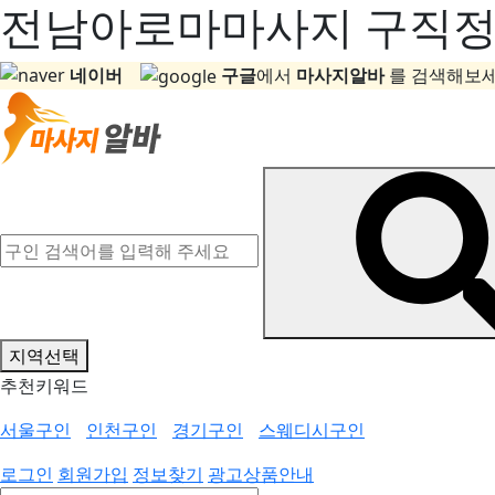
전남아로마마사지 구직정보
네이버
구글
에서
마사지알바
를 검색해보세
지역선택
추천키워드
서울구인
인천구인
경기구인
스웨디시구인
로그인
회원가입
정보찾기
광고상품안내