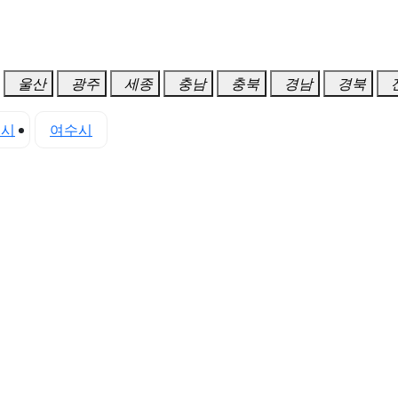
울산
광주
세종
충남
충북
경남
경북
천시
여수시