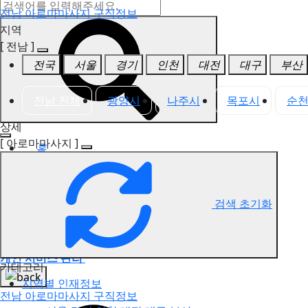
전남 아로마마사지 구직정보
지역
[ 전남 ]
전국
서울
경기
인천
대전
대구
부산
전남 전체
광양시
나주시
목포시
순
상세
[ 아로마마사지 ]
홈
구인정보
3,831
인재정보
1,619
고객센터
검색 초기화
전국업체정보
마사지가이드
업체 서비스 관리
개인 서비스 관리
카테고리
지역별 인재정보
전남 아로마마사지 구직정보