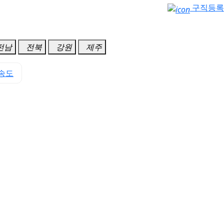
구직등록
전남
전북
강원
제주
송도