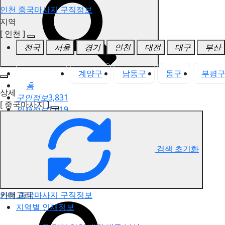
인천 중국마사지 구직정보
지역
[ 인천 ]
전국
서울
경기
인천
대전
대구
부산
인천 전체
계양구
남동구
동구
부평
홈
상세
구인정보
3,831
[ 중국마사지 ]
인재정보
1,619
고객센터
전국업체정보
마사지가이드
검색 초기화
업체 서비스 관리
개인 서비스 관리
카테고리
인천 중국마사지 구직정보
지역별 인재정보