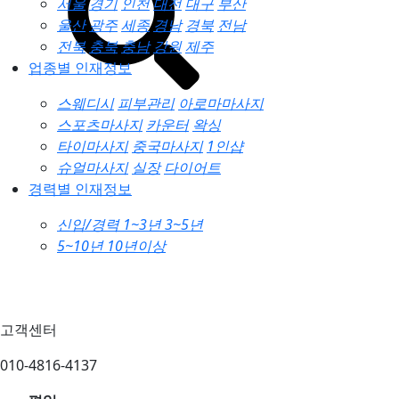
서울
경기
인천
대전
대구
부산
울산
광주
세종
경남
경북
전남
전북
충북
충남
강원
제주
업종별 인재정보
스웨디시
피부관리
아로마마사지
스포츠마사지
카운터
왁싱
타이마사지
중국마사지
1인샵
슈얼마사지
실장
다이어트
경력별 인재정보
신입/경력
1~3년
3~5년
5~10년
10년이상
고객센터
010-4816-4137