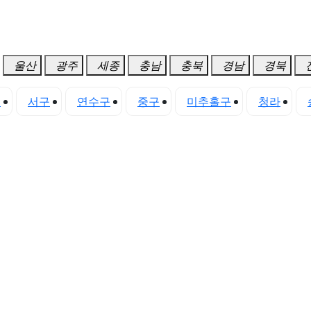
울산
광주
세종
충남
충북
경남
경북
구
서구
연수구
중구
미추홀구
청라