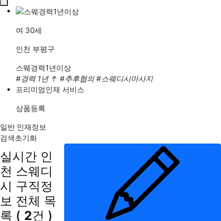
여
30세
인천 부평구
스웨경력1년이상
#경력 1년
↑
#추후협의
#스웨디시마사지
프리미엄인재 서비스
상품등록
일반 인재정보
검색초기화
실시간 인
천 스웨디
시 구직정
보
전체 목
록
(
2
건 )