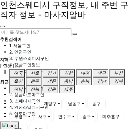
인천스웨디시 구직정보, 내 주변 구
직자 정보 - 마사지알바
추천검색어
1. 서울구인
2. 인천구인
3. 수원스웨디시구인
지역
4. 강남구인정보
[ 인천 ]
5. 동탄스웨디시구인
전국
서울
경기
인천
대전
대구
부산
울산
광주
세종
충남
충북
경남
경북
최근검색어
1. 일산마사지구인
전남
전북
강원
제주
2. 성남아로마구인
3. 스웨디시구인
인천 전체
계양구
남동구
동구
4. 안산스웨디시구인
5. 아로마구인
부평구
서구
연수구
중구
미추홀구