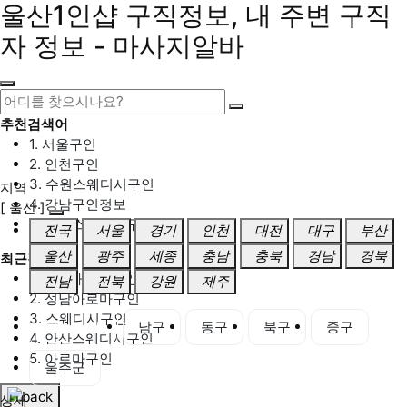
울산1인샵 구직정보, 내 주변 구직
자 정보 - 마사지알바
추천검색어
1. 서울구인
2. 인천구인
3. 수원스웨디시구인
지역
4. 강남구인정보
[ 울산 ]
5. 동탄스웨디시구인
전국
서울
경기
인천
대전
대구
부산
울산
광주
세종
충남
충북
경남
경북
최근검색어
1. 일산마사지구인
전남
전북
강원
제주
2. 성남아로마구인
3. 스웨디시구인
울산 전체
남구
동구
북구
중구
4. 안산스웨디시구인
5. 아로마구인
울주군
상세