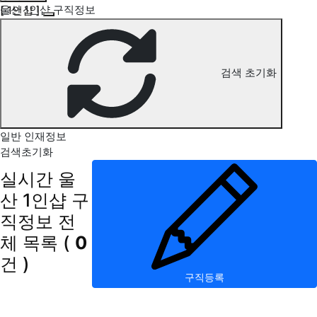
울산 1인샵 구직정보
[ 1인샵 ]
검색 초기화
일반 인재정보
검색초기화
실시간 울
산 1인샵 구
직정보
전
체 목록
(
0
건 )
구직등록