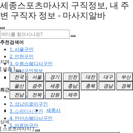
세종스포츠마사지 구직정보, 내 주
변 구직자 정보 - 마사지알바
추천검색어
1. 서울구인
2. 인천구인
지역
3. 수원스웨디시구인
[ 세종 ]
4. 강남구인정보
전국
서울
경기
인천
대전
대구
부산
5. 동탄스웨디시구인
울산
광주
세종
충남
충북
경남
경북
최근검색어
전남
전북
강원
제주
1. 일산마사지구인
2. 성남아로마구인
세종 전체
세종시
3. 스웨디시구인
4. 안산스웨디시구인
상세
5. 아로마구인
[ 스포츠마사지 ]