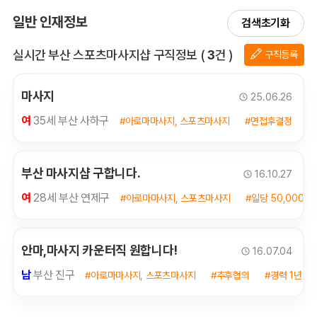
일반 인재정보
검색초기화
전체 목록
실시간 부산 스포츠마사지샵 구직정보
(
3
건 )
구직등록
마사지
25.06.26
여
35세 부산 사하구
#아로마마사지, 스포츠마사지
#면접후결정
#
부산 마사지샵 구합니다.
16.10.27
여
28세 부산 연제구
#아로마마사지, 스포츠마사지
#일당 50,000원
안마,마사지 카운터직 원합니다!
16.07.04
남
부산 진구
#아로마마사지, 스포츠마사지
#추후협의
#경력 1년
↑