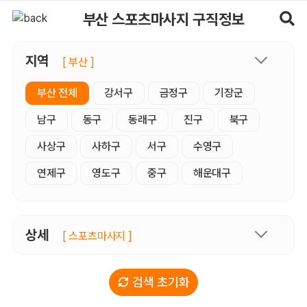
부산스포츠마사지 구직정보, 내 주변 구직자 정보 - 마사지알바
부산 스포츠마사지 구직정보
지역
[ 부산 ]
부산 전체
강서구
금정구
기장군
남구
동구
동래구
진구
북구
사상구
사하구
서구
수영구
연제구
영도구
중구
해운대구
상세
[ 스포츠마사지 ]
검색 초기화