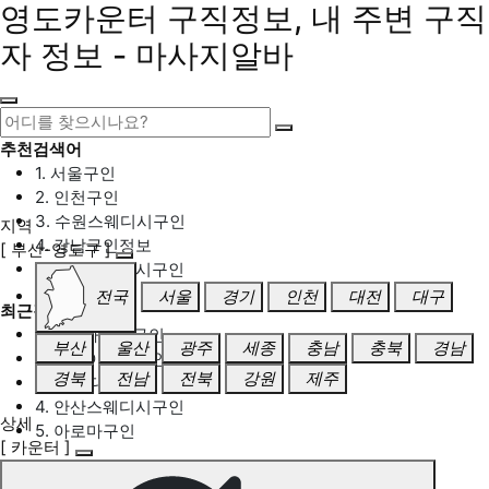
영도카운터 구직정보, 내 주변 구직
자 정보 - 마사지알바
추천검색어
1. 서울구인
2. 인천구인
3. 수원스웨디시구인
지역
4. 강남구인정보
[ 부산-영도구 ]
5. 동탄스웨디시구인
전국
서울
경기
인천
대전
대구
최근검색어
1. 일산마사지구인
부산
울산
광주
세종
충남
충북
경남
2. 성남아로마구인
경북
전남
전북
강원
제주
3. 스웨디시구인
4. 안산스웨디시구인
상세
5. 아로마구인
[ 카운터 ]