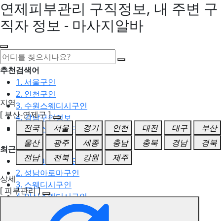
연제피부관리 구직정보, 내 주변 구
직자 정보 - 마사지알바
추천검색어
1. 서울구인
2. 인천구인
지역
3. 수원스웨디시구인
[ 부산-연제구 ]
4. 강남구인정보
전국
서울
경기
인천
대전
대구
부산
5. 동탄스웨디시구인
울산
광주
세종
충남
충북
경남
경북
최근검색어
전남
전북
강원
제주
1. 일산마사지구인
2. 성남아로마구인
상세
3. 스웨디시구인
[ 피부관리 ]
4. 안산스웨디시구인
5. 아로마구인