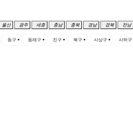
울산
광주
세종
충남
충북
경남
경북
전남
동구
동래구
진구
북구
사상구
사하구