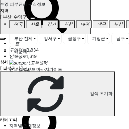
수영 피부관리 구직정보
지역
[ 부산-수영구 ]
전국
서울
경기
인천
대전
대구
부산
부산 전체
강서구
금정구
기장군
남구
홈
구인정보
3,834
해운대구
인재정보
1,619
상세
고객센터
[ 피부관리 ]
전국업체정보
마사지가이드
업체 서비스 관리
개인 서비스 관리
검색 초기화
수영 피부관리 구직정보
카테고리
지역별 인재정보