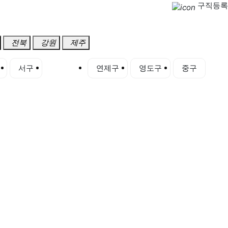
구직등록
전북
강원
제주
서구
수영구
연제구
영도구
중구