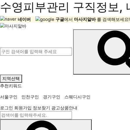
수영피부관리 구직정보, 
네이버
구글
에서
마사지알바
를 검색해보세요!
지역선택
추천키워드
서울구인
인천구인
경기구인
스웨디시구인
로그인
회원가입
정보찾기
광고상품안내