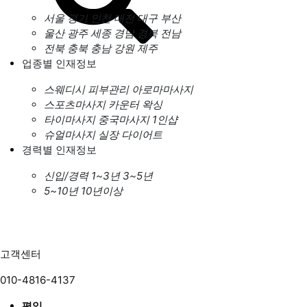
서울
경기
인천
대전
대구
부산
울산
광주
세종
경남
경북
전남
전북
충북
충남
강원
제주
업종별 인재정보
스웨디시
피부관리
아로마마사지
스포츠마사지
카운터
왁싱
타이마사지
중국마사지
1인샵
슈얼마사지
실장
다이어트
경력별 인재정보
신입/경력
1~3년
3~5년
5~10년
10년이상
고객센터
010-4816-4137
평일