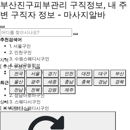
부산진구피부관리 구직정보, 내 주
변 구직자 정보 - 마사지알바
추천검색어
1. 서울구인
2. 인천구인
3. 수원스웨디시구인
지역
4. 강남구인정보
[ 부산-부산진구 ]
5. 동탄스웨디시구인
전국
서울
경기
인천
대전
대구
부산
울산
광주
세종
충남
충북
경남
경북
최근검색어
1. 일산마사지구인
전남
전북
강원
제주
2. 성남아로마구인
상세
3. 스웨디시구인
[ 피부관리 ]
4. 안산스웨디시구인
5. 아로마구인