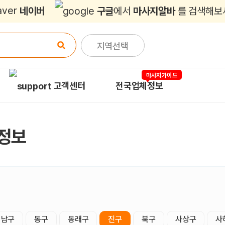
네이버
구글
에서
마사지알바
를 검색해보
지역선택
마사지가이드
고객센터
전국업체정보
정보
남구
동구
동래구
진구
북구
사상구
사