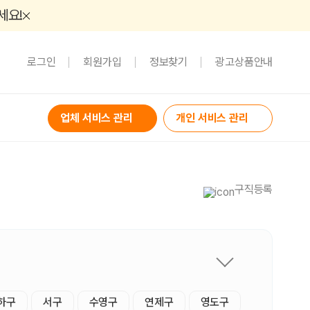
세요!
로그인
회원가입
정보찾기
광고상품안내
업체 서비스 관리
개인 서비스 관리
구직등록
하구
서구
수영구
연제구
영도구