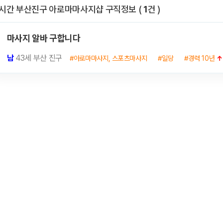
전체 목록
시간 부산진구 아로마마사지샵 구직정보
(
1
건 )
마사지 알바 구합니다
남
43세 부산 진구
#아로마마사지, 스포츠마사지
#일당
#경력 10년
↑