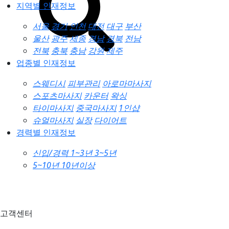
지역별 인재정보
서울
경기
인천
대전
대구
부산
울산
광주
세종
경남
경북
전남
전북
충북
충남
강원
제주
업종별 인재정보
스웨디시
피부관리
아로마마사지
스포츠마사지
카운터
왁싱
타이마사지
중국마사지
1인샵
슈얼마사지
실장
다이어트
경력별 인재정보
신입/경력
1~3년
3~5년
5~10년
10년이상
고객센터