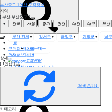
부산중구 1인샵 구직정보
지역
[ 부산-부산중구 ]
전국
서울
경기
인천
대전
대구
부산
부산 전체
강서구
금정구
기장군
남
홈
중구
해운대구
구인정보
3,834
인재정보
1,619
상세
고객센터
[ 1인샵 ]
전국업체정보
마사지가이드
업체 서비스 관리
개인 서비스 관리
검색 초기화
부산중구 1인샵 구직정보
카테고리