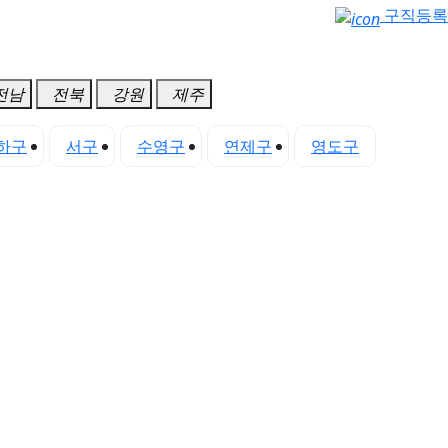
구직등록
전남
전북
강원
제주
하구
서구
수영구
연제구
영도구