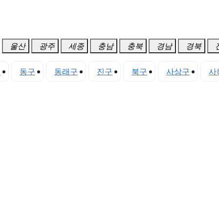
울산
광주
세종
충남
충북
경남
경북
구
동구
동래구
진구
북구
사상구
사