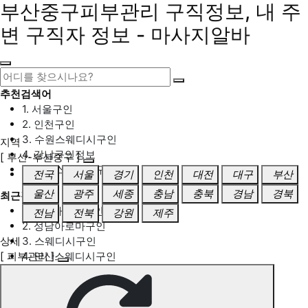
부산중구피부관리 구직정보, 내 주
변 구직자 정보 - 마사지알바
추천검색어
1. 서울구인
2. 인천구인
3. 수원스웨디시구인
지역
4. 강남구인정보
[ 부산-부산중구 ]
5. 동탄스웨디시구인
전국
서울
경기
인천
대전
대구
부산
울산
광주
세종
충남
충북
경남
경북
최근검색어
1. 일산마사지구인
전남
전북
강원
제주
2. 성남아로마구인
상세
3. 스웨디시구인
[ 피부관리 ]
4. 안산스웨디시구인
5. 아로마구인