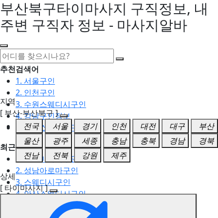
부산북구타이마사지 구직정보, 내
주변 구직자 정보 - 마사지알바
추천검색어
1. 서울구인
2. 인천구인
지역
3. 수원스웨디시구인
[ 부산-부산북구 ]
4. 강남구인정보
전국
서울
경기
인천
대전
대구
부산
5. 동탄스웨디시구인
울산
광주
세종
충남
충북
경남
경북
최근검색어
전남
전북
강원
제주
1. 일산마사지구인
2. 성남아로마구인
상세
3. 스웨디시구인
[ 타이마사지 ]
4. 안산스웨디시구인
5. 아로마구인