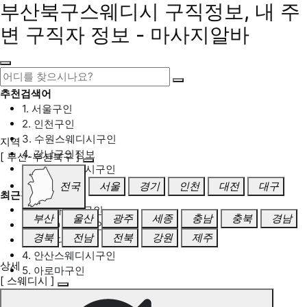
부산북구스웨디시 구직정보, 내 주
변 구직자 정보 - 마사지알바
추천검색어
1. 서울구인
2. 인천구인
3. 수원스웨디시구인
지역
4. 강남구인정보
[ 부산-부산북구 ]
5. 동탄스웨디시구인
전국
서울
경기
인천
대전
대구
최근검색어
1. 일산마사지구인
부산
울산
광주
세종
충남
충북
경남
2. 성남아로마구인
경북
전남
전북
강원
제주
3. 스웨디시구인
4. 안산스웨디시구인
상세
5. 아로마구인
[ 스웨디시 ]