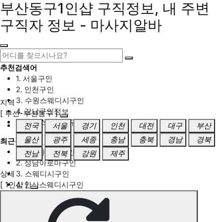
부산동구1인샵 구직정보, 내 주변
구직자 정보 - 마사지알바
추천검색어
1. 서울구인
2. 인천구인
3. 수원스웨디시구인
지역
4. 강남구인정보
[ 부산-부산동구 ]
5. 동탄스웨디시구인
전국
서울
경기
인천
대전
대구
부산
울산
광주
세종
충남
충북
경남
경북
최근검색어
1. 일산마사지구인
전남
전북
강원
제주
2. 성남아로마구인
상세
3. 스웨디시구인
[ 1인샵 ]
4. 안산스웨디시구인
5. 아로마구인