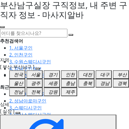
부산남구실장 구직정보, 내 주변 구
직자 정보 - 마사지알바
추천검색어
1. 서울구인
2. 인천구인
지역
3. 수원스웨디시구인
[ 부산-부산남구 ]
4. 강남구인정보
전국
서울
경기
인천
대전
대구
부산
5. 동탄스웨디시구인
울산
광주
세종
충남
충북
경남
경북
최근검색어
전남
전북
강원
제주
1. 일산마사지구인
2. 성남아로마구인
상세
3. 스웨디시구인
[ 실장 ]
4. 안산스웨디시구인
5. 아로마구인