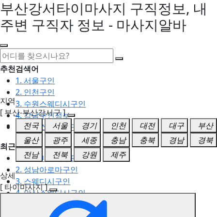
부산강서타이마사지 구직정보, 내
주변 구직자 정보 - 마사지알바
추천검색어
1. 서울구인
2. 인천구인
지역
3. 수원스웨디시구인
[ 부산-부산강서구 ]
4. 강남구인정보
전국
서울
경기
인천
대전
대구
부산
5. 동탄스웨디시구인
울산
광주
세종
충남
충북
경남
경북
최근검색어
전남
전북
강원
제주
1. 일산마사지구인
2. 성남아로마구인
상세
3. 스웨디시구인
[ 타이마사지 ]
4. 안산스웨디시구인
5. 아로마구인