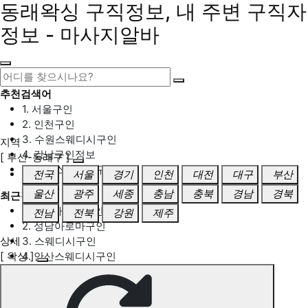
동래왁싱 구직정보, 내 주변 구직자
정보 - 마사지알바
추천검색어
1. 서울구인
2. 인천구인
3. 수원스웨디시구인
지역
4. 강남구인정보
[ 부산-동래구 ]
5. 동탄스웨디시구인
전국
서울
경기
인천
대전
대구
부산
울산
광주
세종
충남
충북
경남
경북
최근검색어
1. 일산마사지구인
전남
전북
강원
제주
2. 성남아로마구인
상세
3. 스웨디시구인
[ 왁싱 ]
4. 안산스웨디시구인
5. 아로마구인