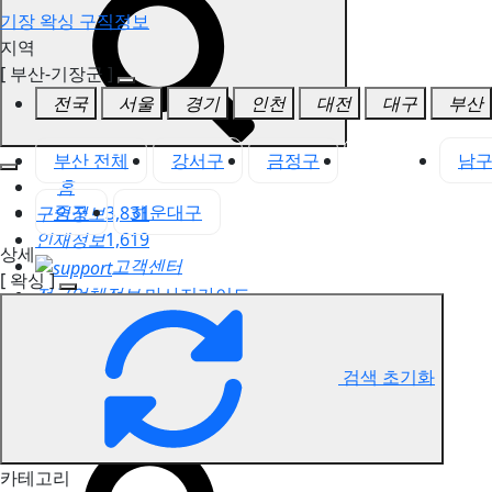
기장 왁싱 구직정보
지역
[ 부산-기장군 ]
전국
서울
경기
인천
대전
대구
부산
부산 전체
강서구
금정구
기장군
남
홈
중구
해운대구
구인정보
3,831
인재정보
1,619
상세
고객센터
[ 왁싱 ]
전국업체정보
마사지가이드
업체 서비스 관리
개인 서비스 관리
검색 초기화
기장 왁싱 구직정보
카테고리