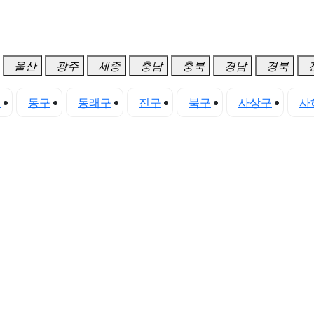
울산
광주
세종
충남
충북
경남
경북
구
동구
동래구
진구
북구
사상구
사