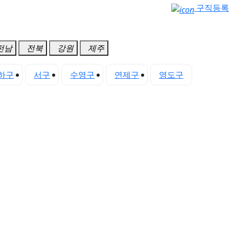
구직등록
전남
전북
강원
제주
하구
서구
수영구
연제구
영도구