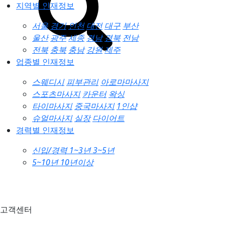
지역별 인재정보
서울
경기
인천
대전
대구
부산
울산
광주
세종
경남
경북
전남
전북
충북
충남
강원
제주
업종별 인재정보
스웨디시
피부관리
아로마마사지
스포츠마사지
카운터
왁싱
타이마사지
중국마사지
1인샵
슈얼마사지
실장
다이어트
경력별 인재정보
신입/경력
1~3년
3~5년
5~10년
10년이상
고객센터