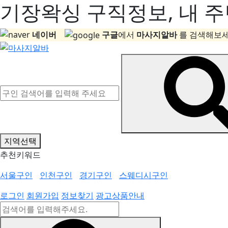
기장왁싱 구직정보, 내 주
네이버
구글
에서
마사지알바
를 검색해보세
지역선택
추천키워드
서울구인
인천구인
경기구인
스웨디시구인
로그인
회원가입
정보찾기
광고상품안내