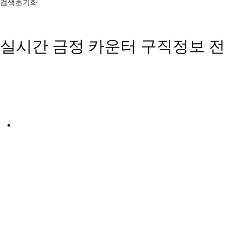
검색초기화
실시간 금정 카운터 구직정보
전