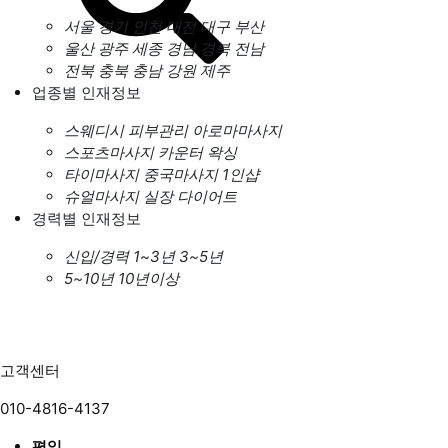
서울
경기
인천
대전
대구
부산
울산
광주
세종
경남
경북
전남
전북
충북
충남
강원
제주
업종별 인재정보
스웨디시
피부관리
아로마마사지
스포츠마사지
카운터
왁싱
타이마사지
중국마사지
1인샵
슈얼마사지
실장
다이어트
경력별 인재정보
신입/경력
1~3년
3~5년
5~10년
10년이상
고객센터
010-4816-4137
평일