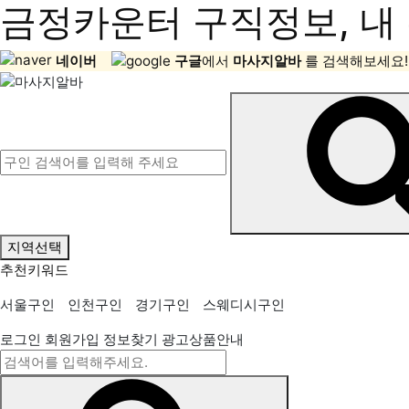
금정카운터 구직정보, 내 
네이버
구글
에서
마사지알바
를 검색해보세요!
지역선택
추천키워드
서울구인
인천구인
경기구인
스웨디시구인
로그인
회원가입
정보찾기
광고상품안내