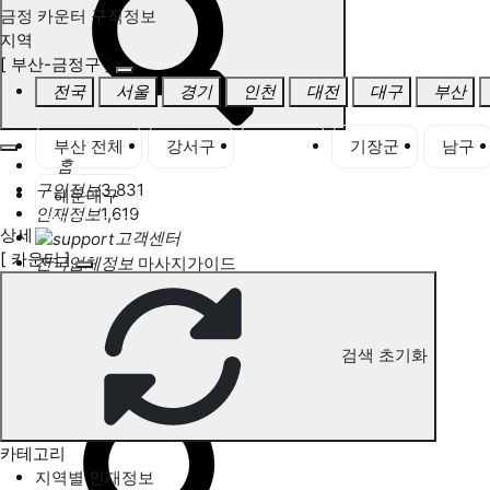
금정 카운터 구직정보
지역
[ 부산-금정구 ]
전국
서울
경기
인천
대전
대구
부산
부산 전체
강서구
금정구
기장군
남구
홈
구인정보
3,831
해운대구
인재정보
1,619
상세
고객센터
[ 카운터 ]
전국업체정보
마사지가이드
업체 서비스 관리
개인 서비스 관리
검색 초기화
금정 카운터 구직정보
카테고리
지역별 인재정보