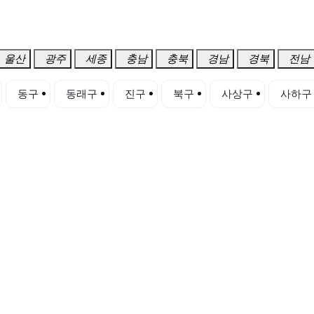
울산
광주
세종
충남
충북
경남
경북
전남
동구
동래구
진구
북구
사상구
사하구