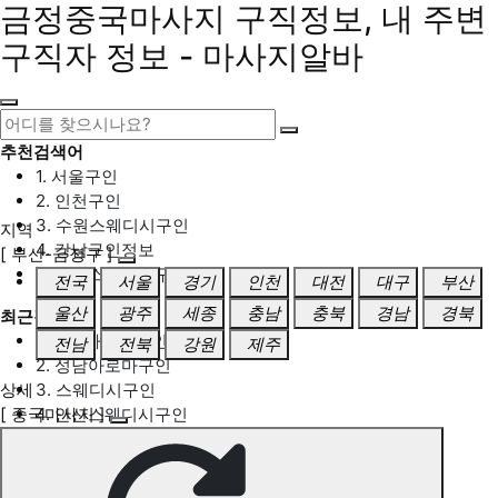
금정중국마사지 구직정보, 내 주변
구직자 정보 - 마사지알바
추천검색어
1. 서울구인
2. 인천구인
3. 수원스웨디시구인
지역
4. 강남구인정보
[ 부산-금정구 ]
5. 동탄스웨디시구인
전국
서울
경기
인천
대전
대구
부산
울산
광주
세종
충남
충북
경남
경북
최근검색어
1. 일산마사지구인
전남
전북
강원
제주
2. 성남아로마구인
상세
3. 스웨디시구인
[ 중국마사지 ]
4. 안산스웨디시구인
5. 아로마구인