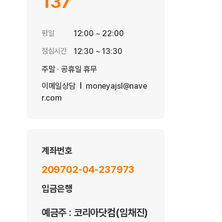
137
평일
12:00 ~ 22:00
점심시간
12:30 ~ 13:30
주말 · 공휴일 휴무
이메일상담
moneyajsl@nave
r.com
계좌번호
209702-04-237973
입금은행
예금주 : 코리아닷컴(임채진)