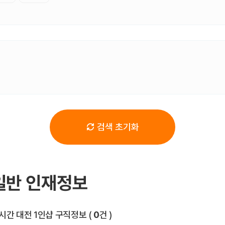
검색 초기화
일반 인재정보
전체 목록
시간 대전 1인샵 구직정보
(
0
건 )