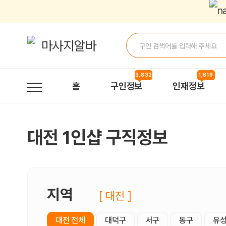
대전1인샵 구직정보, 내 주변 구직자 정보 - 마사지알바
3,832
1,619
홈
구인정보
인재정보
대전 1인샵 구직정보
지역
[ 대전 ]
대전 전체
대덕구
서구
동구
유