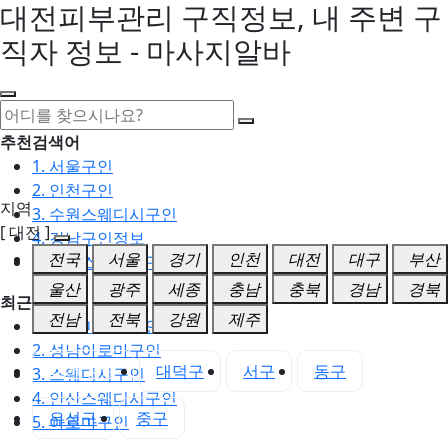
대전피부관리 구직정보, 내 주변 구
직자 정보 - 마사지알바
추천검색어
1. 서울구인
2. 인천구인
지역
3. 수원스웨디시구인
[ 대전 ]
4. 강남구인정보
전국
서울
경기
인천
대전
대구
부산
5. 동탄스웨디시구인
울산
광주
세종
충남
충북
경남
경북
최근검색어
전남
전북
강원
제주
1. 일산마사지구인
2. 성남아로마구인
대전 전체
대덕구
서구
동구
3. 스웨디시구인
4. 안산스웨디시구인
유성구
중구
5. 아로마구인