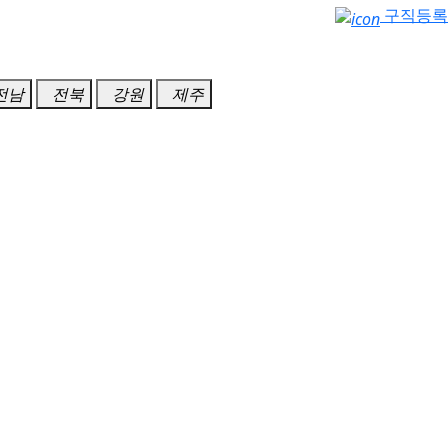
구직등록
전남
전북
강원
제주