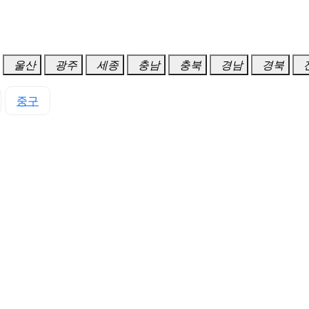
울산
광주
세종
충남
충북
경남
경북
중구