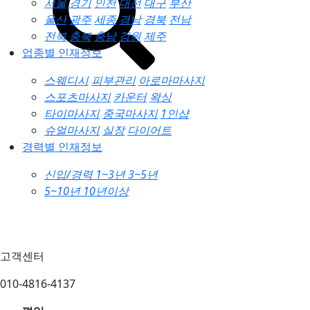
서울
경기
인천
대전
대구
부산
울산
광주
세종
경남
경북
전남
전북
충북
충남
강원
제주
업종별 인재정보
스웨디시
피부관리
아로마마사지
스포츠마사지
카운터
왁싱
타이마사지
중국마사지
1인샵
슈얼마사지
실장
다이어트
경력별 인재정보
신입/경력
1~3년
3~5년
5~10년
10년이상
고객센터
010-4816-4137