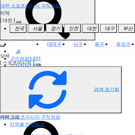
대전 스포츠마사지 구직정보
지역
[ 대전 ]
전국
서울
경기
인천
대전
대구
부산
대전 전체
대덕구
서구
동구
유성구
홈
상세
구인정보
3,831
[ 스포츠마사지 ]
인재정보
1,619
고객센터
전국업체정보
마사지가이드
검색 초기화
업체 서비스 관리
개인 서비스 관리
카테고리
대전 스포츠마사지 구직정보
지역별 인재정보