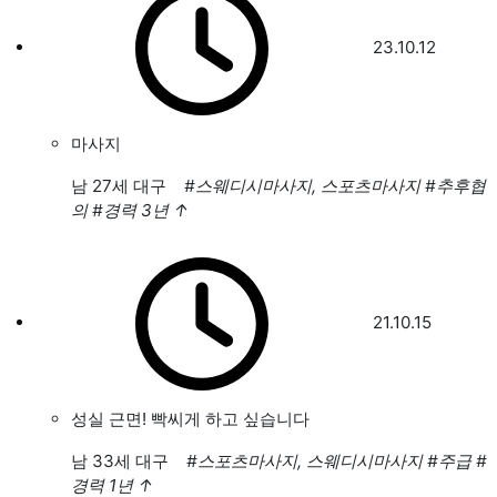
23.10.12
마사지
남
27세 대구
#스웨디시마사지, 스포츠마사지
#추후협
의
#경력 3년
↑
21.10.15
성실 근면! 빡씨게 하고 싶습니다
남
33세 대구
#스포츠마사지, 스웨디시마사지
#주급
#
경력 1년
↑