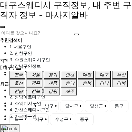
대구스웨디시 구직정보, 내 주변 구
직자 정보 - 마사지알바
추천검색어
1. 서울구인
2. 인천구인
3. 수원스웨디시구인
지역
4. 강남구인정보
[ 대구 ]
5. 동탄스웨디시구인
전국
서울
경기
인천
대전
대구
부산
울산
광주
세종
충남
충북
경남
경북
최근검색어
1. 일산마사지구인
전남
전북
강원
제주
2. 성남아로마구인
3. 스웨디시구인
대구 전체
남구
달서구
달성군
동구
4. 안산스웨디시구인
5. 아로마구인
북구
서구
수성구
중구
상세