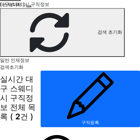
대구 스웨디시 구직정보
[ 스웨디시 ]
검색 초기화
일반 인재정보
검색초기화
실시간 대
구 스웨디
시 구직정
보
전체 목
록
(
2
건 )
구직등록