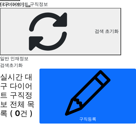
대구 다이어트 구직정보
[ 다이어트 ]
검색 초기화
일반 인재정보
검색초기화
실시간 대
구 다이어
트 구직정
보
전체 목
록
(
0
건 )
구직등록