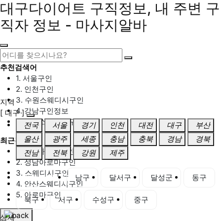
대구다이어트 구직정보, 내 주변 구
직자 정보 - 마사지알바
추천검색어
1. 서울구인
2. 인천구인
3. 수원스웨디시구인
지역
4. 강남구인정보
[ 대구 ]
5. 동탄스웨디시구인
전국
서울
경기
인천
대전
대구
부산
울산
광주
세종
충남
충북
경남
경북
최근검색어
1. 일산마사지구인
전남
전북
강원
제주
2. 성남아로마구인
3. 스웨디시구인
대구 전체
남구
달서구
달성군
동구
4. 안산스웨디시구인
5. 아로마구인
북구
서구
수성구
중구
상세