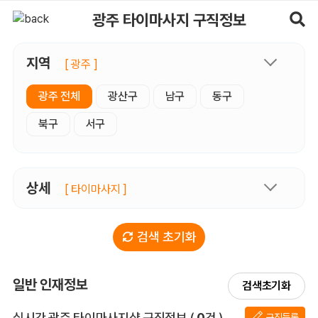
광주타이마사지 구직정보, 내 주변 구직자 정보 - 마사지알바
광주 타이마사지 구직정보
지역
[ 광주 ]
광주 전체
광산구
남구
동구
북구
서구
상세
[ 타이마사지 ]
검색 초기화
일반 인재정보
검색초기화
전체 목록
실시간 광주 타이마사지샵 구직정보
(
0
건 )
구직등록