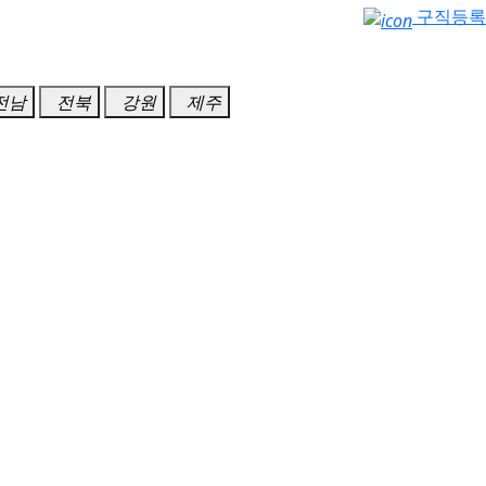
구직등록
전남
전북
강원
제주