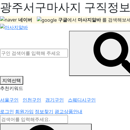
광주서구마사지 구직정보, 
네이버
구글
에서
마사지알바
를 검색해보세
지역선택
추천키워드
서울구인
인천구인
경기구인
스웨디시구인
로그인
회원가입
정보찾기
광고상품안내