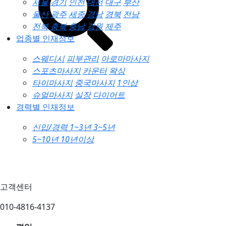
서울
경기
인천
대전
대구
부산
울산
광주
세종
경남
경북
전남
전북
충북
충남
강원
제주
업종별 인재정보
스웨디시
피부관리
아로마마사지
스포츠마사지
카운터
왁싱
타이마사지
중국마사지
1인샵
슈얼마사지
실장
다이어트
경력별 인재정보
신입/경력
1~3년
3~5년
5~10년
10년이상
고객센터
010-4816-4137