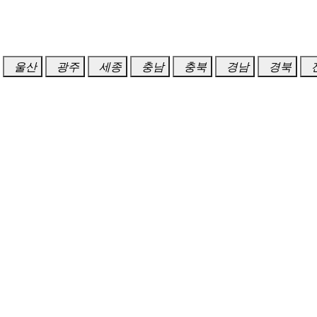
울산
광주
세종
충남
충북
경남
경북
서구