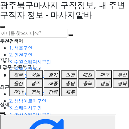
광주북구마사지 구직정보, 내 주변
구직자 정보 - 마사지알바
추천검색어
1. 서울구인
2. 인천구인
지역
3. 수원스웨디시구인
[ 광주-광주북구 ]
4. 강남구인정보
전국
서울
경기
인천
대전
대구
부산
5. 동탄스웨디시구인
울산
광주
세종
충남
충북
경남
경북
최근검색어
전남
전북
강원
제주
1. 일산마사지구인
2. 성남아로마구인
상세
3. 스웨디시구인
4. 안산스웨디시구인
5. 아로마구인