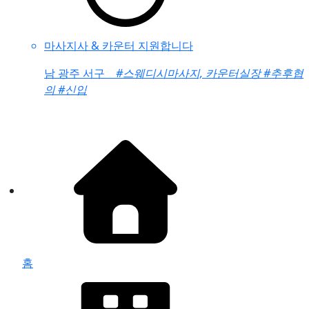
마사지사 & 카운터 지원합니다
남
광주 서구
#스웨디시마사지, 카운터실장
#추후협
의
#신입
홈