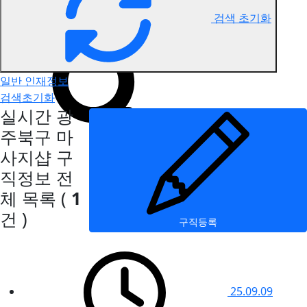
검색 초기화
광주북구 마사지 구직정보
일반 인재정보
검색초기화
실시간 광
주북구 마
사지샵 구
직정보
전
체 목록
(
1
건 )
구직등록
25.09.09