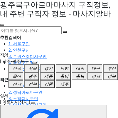
광주북구아로마마사지 구직정보,
내 주변 구직자 정보 - 마사지알바
추천검색어
1. 서울구인
2. 인천구인
지역
3. 수원스웨디시구인
[ 광주-광주북구 ]
4. 강남구인정보
전국
서울
경기
인천
대전
대구
부산
5. 동탄스웨디시구인
울산
광주
세종
충남
충북
경남
경북
최근검색어
전남
전북
강원
제주
1. 일산마사지구인
2. 성남아로마구인
상세
3. 스웨디시구인
[ 아로마마사지 ]
4. 안산스웨디시구인
5. 아로마구인