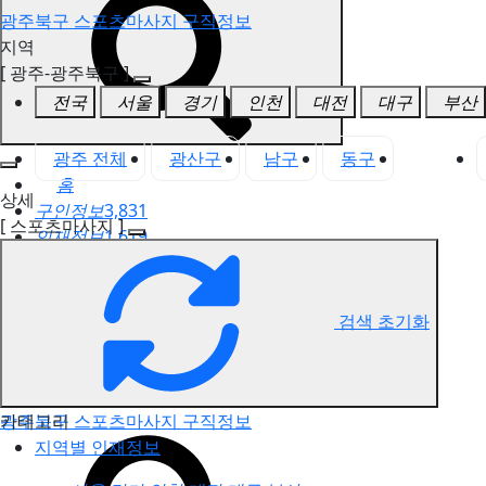
광주북구 스포츠마사지 구직정보
지역
[ 광주-광주북구 ]
전국
서울
경기
인천
대전
대구
부산
광주 전체
광산구
남구
동구
북구
홈
상세
구인정보
3,831
[ 스포츠마사지 ]
인재정보
1,619
고객센터
전국업체정보
마사지가이드
검색 초기화
업체 서비스 관리
개인 서비스 관리
카테고리
광주북구 스포츠마사지 구직정보
지역별 인재정보