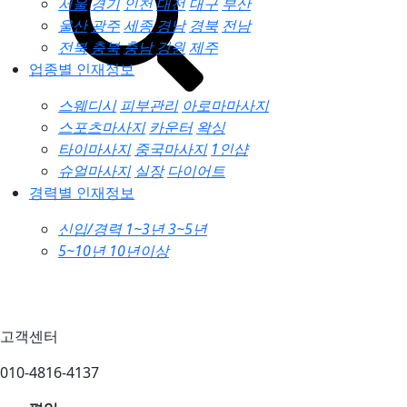
서울
경기
인천
대전
대구
부산
울산
광주
세종
경남
경북
전남
전북
충북
충남
강원
제주
업종별 인재정보
스웨디시
피부관리
아로마마사지
스포츠마사지
카운터
왁싱
타이마사지
중국마사지
1인샵
슈얼마사지
실장
다이어트
경력별 인재정보
신입/경력
1~3년
3~5년
5~10년
10년이상
고객센터
010-4816-4137