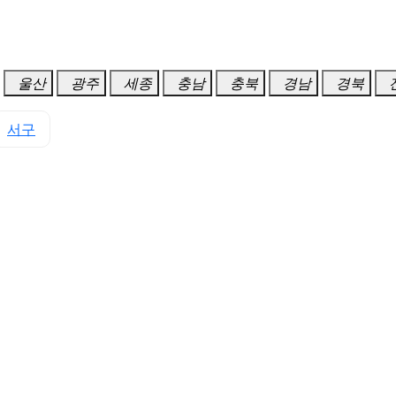
울산
광주
세종
충남
충북
경남
경북
서구