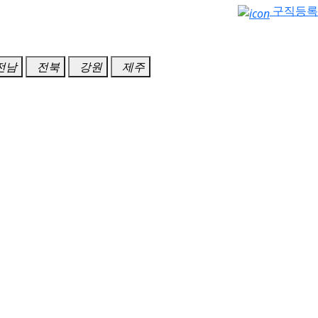
구직등록
전남
전북
강원
제주