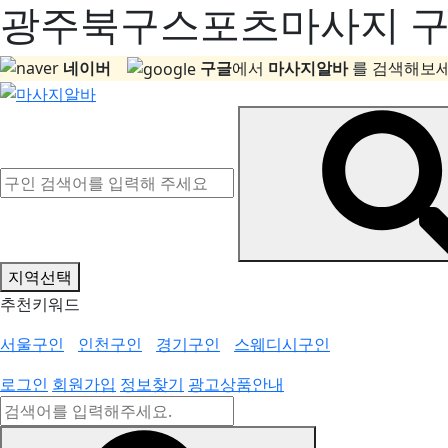
광주북구스포츠마사지 구직
네이버
구글
에서
마사지알바
를 검색해보세
지역선택
추천키워드
서울구인
인천구인
경기구인
스웨디시구인
로그인
회원가입
정보찾기
광고상품안내