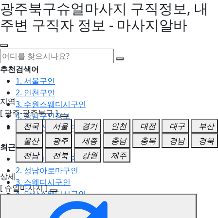
광주북구슈얼마사지 구직정보, 내
주변 구직자 정보 - 마사지알바
추천검색어
1. 서울구인
2. 인천구인
지역
3. 수원스웨디시구인
[ 광주-광주북구 ]
4. 강남구인정보
전국
서울
경기
인천
대전
대구
부산
5. 동탄스웨디시구인
울산
광주
세종
충남
충북
경남
경북
최근검색어
전남
전북
강원
제주
1. 일산마사지구인
2. 성남아로마구인
상세
3. 스웨디시구인
[ 슈얼마사지 ]
4. 안산스웨디시구인
5. 아로마구인