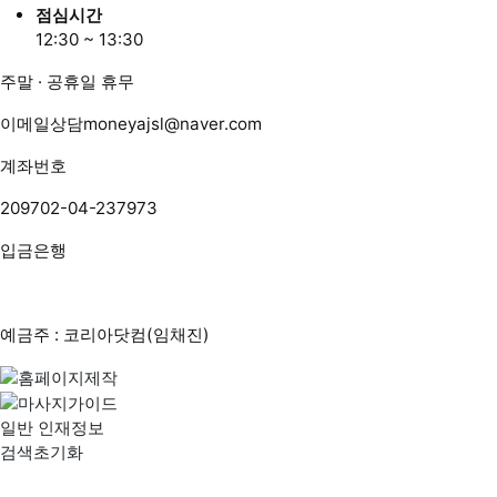
점심시간
12:30 ~ 13:30
주말 · 공휴일 휴무
이메일상담
moneyajsl@naver.com
계좌번호
209702-04-237973
입금은행
예금주 : 코리아닷컴(임채진)
일반 인재정보
검색초기화