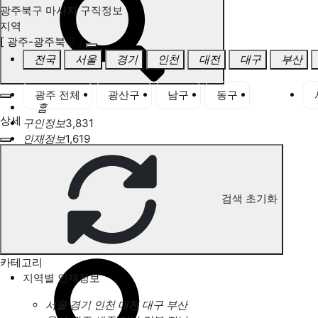
광주북구 마사지 구직정보
지역
[ 광주-광주북구 ]
전국
서울
경기
인천
대전
대구
부산
광주 전체
광산구
남구
동구
북구
홈
상세
구인정보
3,831
인재정보
1,619
고객센터
전국업체정보
마사지가이드
업체 서비스 관리
검색 초기화
개인 서비스 관리
광주북구 마사지 구직정보
카테고리
지역별 인재정보
서울
경기
인천
대전
대구
부산