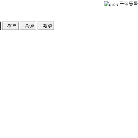
구직등록
전북
강원
제주