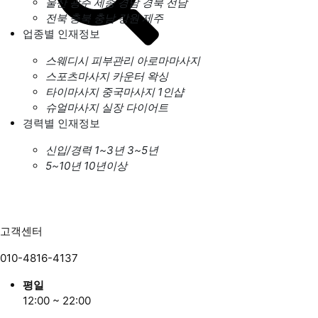
울산
광주
세종
경남
경북
전남
전북
충북
충남
강원
제주
업종별 인재정보
스웨디시
피부관리
아로마마사지
스포츠마사지
카운터
왁싱
타이마사지
중국마사지
1인샵
슈얼마사지
실장
다이어트
경력별 인재정보
신입/경력
1~3년
3~5년
5~10년
10년이상
고객센터
010-4816-4137
평일
12:00 ~ 22:00