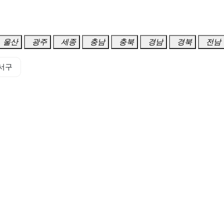
울산
광주
세종
충남
충북
경남
경북
전남
서구