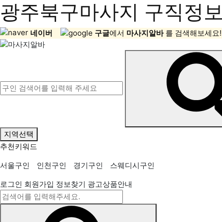
광주북구마사지 구직정보,
네이버
구글
에서
마사지알바
를 검색해보세요!
지역선택
추천키워드
서울구인
인천구인
경기구인
스웨디시구인
로그인
회원가입
정보찾기
광고상품안내