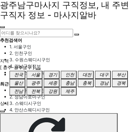
광주남구마사지 구직정보, 내 주변
구직자 정보 - 마사지알바
추천검색어
1. 서울구인
2. 인천구인
3. 수원스웨디시구인
지역
4. 강남구인정보
[ 광주-광주남구 ]
5. 동탄스웨디시구인
전국
서울
경기
인천
대전
대구
부산
울산
광주
세종
충남
충북
경남
경북
최근검색어
1. 일산마사지구인
전남
전북
강원
제주
2. 성남아로마구인
상세
3. 스웨디시구인
4. 안산스웨디시구인
5. 아로마구인