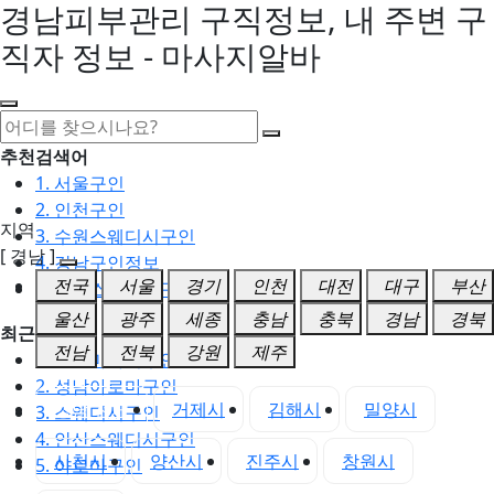
경남피부관리 구직정보, 내 주변 구
직자 정보 - 마사지알바
추천검색어
1. 서울구인
2. 인천구인
지역
3. 수원스웨디시구인
[ 경남 ]
4. 강남구인정보
전국
서울
경기
인천
대전
대구
부산
5. 동탄스웨디시구인
울산
광주
세종
충남
충북
경남
경북
최근검색어
전남
전북
강원
제주
1. 일산마사지구인
2. 성남아로마구인
경남 전체
거제시
김해시
밀양시
3. 스웨디시구인
4. 안산스웨디시구인
사천시
양산시
진주시
창원시
5. 아로마구인