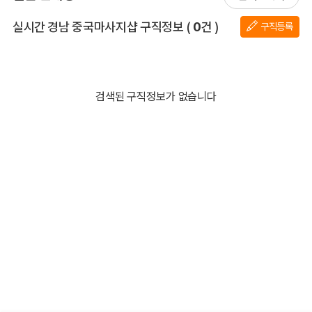
전체 목록
실시간 경남 중국마사지샵 구직정보
(
0
건 )
구직등록
검색된 구직정보가 없습니다