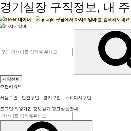
경기실장 구직정보, 내 주
네이버
구글
에서
마사지알바
를 검색해보세요!
지역선택
추천키워드
서울구인
인천구인
경기구인
스웨디시구인
로그인
회원가입
정보찾기
광고상품안내