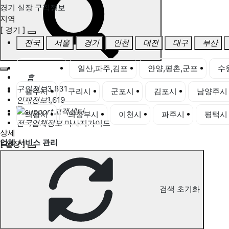
경기 실장 구직정보
지역
[ 경기 ]
전국
서울
경기
인천
대전
대구
부산
경기 전체
일산,파주,김포
안양,평촌,군포
수
홈
구인정보
3,831
광주시
구리시
군포시
김포시
남양주시
인재정보
1,619
고객센터
의왕시
의정부시
이천시
파주시
평택시
전국업체정보
마사지가이드
상세
업체 서비스 관리
[ 실장 ]
개인 서비스 관리
경기 실장 구직정보
검색 초기화