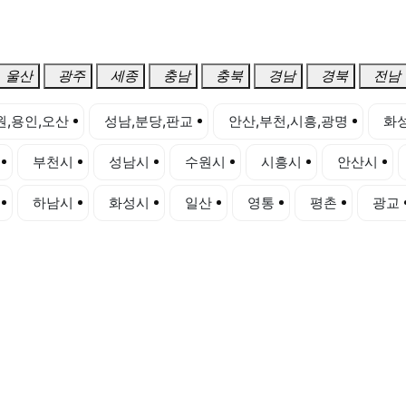
울산
광주
세종
충남
충북
경남
경북
전남
원,용인,오산
성남,분당,판교
안산,부천,시흥,광명
화성
부천시
성남시
수원시
시흥시
안산시
하남시
화성시
일산
영통
평촌
광교