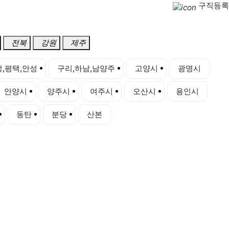
구직등록
전북
강원
제주
,평택,안성
구리,하남,남양주
고양시
광명시
안양시
양주시
여주시
오산시
용인시
동탄
분당
산본