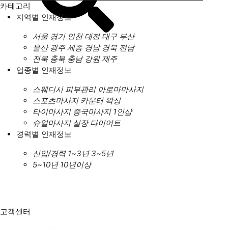
카테고리
지역별 인재정보
서울
경기
인천
대전
대구
부산
울산
광주
세종
경남
경북
전남
전북
충북
충남
강원
제주
업종별 인재정보
스웨디시
피부관리
아로마마사지
스포츠마사지
카운터
왁싱
타이마사지
중국마사지
1인샵
슈얼마사지
실장
다이어트
경력별 인재정보
신입/경력
1~3년
3~5년
5~10년
10년이상
고객센터